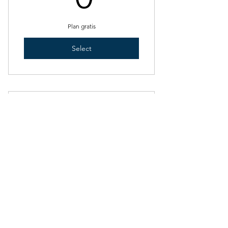
Plan gratis
Select
SILENCIOS DE...
0€
€
0
Plan gratis
Select