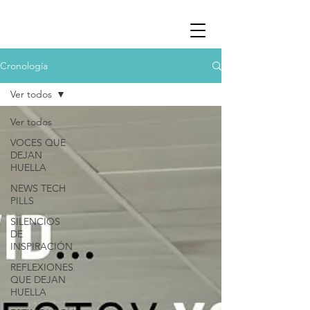
Cronología
Ver todos
Ver todos
VOCES QUE
DEJAN
HUELLA
NEWS TECH
PILLS
SILENCIOS
DE
INSPIRACIÓN
REFLEXIONES
QUE DEJAN
HUELLA