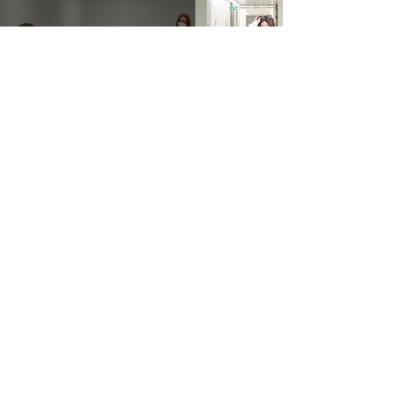
NO TODO ES COVID...
Mónica Roman
16 dic 2021
2 min de lectura
EDAD Y SEXUALIDAD