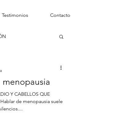
Testimonios
Contacto
IÓN
ra
a menopausia
ADIO Y CABELLOS QUE
lencios....