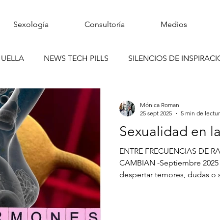
Sexología
Consultoría
Medios
HUELLA
NEWS TECH PILLS
SILENCIOS DE INSPIRAC
ELLA
ESTIMOLOGÍA
Mónica Roman
25 sept 2025
5 min de lectu
Sexualidad en l
ENTRE FRECUENCIAS DE R
CAMBIAN -Septiembre 2025 Hablar de menopausia suele
despertar temores, dudas o si