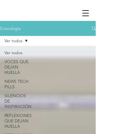
Cronología
Ver todos
Ver todos
VOCES QUE
DEJAN
HUELLA
NEWS TECH
PILLS
SILENCIOS
DE
INSPIRACIÓN
REFLEXIONES
QUE DEJAN
HUELLA